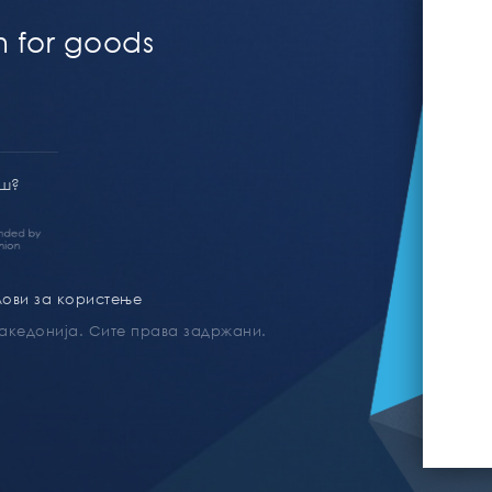
n for goods
ош?
лови за користење
Македонија. Сите права задржани.