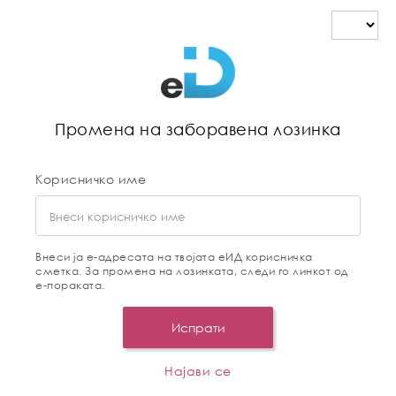
Промена на заборавена лозинка
Корисничко име
Внеси ја е-адресата на твојата еИД корисничка
сметка. За промена на лозинката, следи го линкот од
е-пораката.
Испрати
Најави се