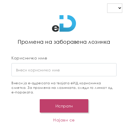
Промена на заборавена лозинка
Корисничко име
Внеси ја е-адресата на твојата еИД корисничка
сметка. За промена на лозинката, следи го линкот од
е-пораката.
Испрати
Најави се