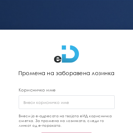
Промена на заборавена лозинка
Корисничко име
Внеси ја е-адресата на твојата еИД корисничка
сметка. За промена на лозинката, следи го
линкот од е-пораката.