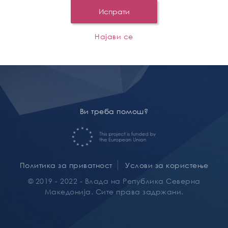
Испрати
Најави се
Ви треба помош?
Политика за приватност
Услови за користење
© 2019 - 2022 - Влада на Република Северна
Македонија. Сите права задржани.